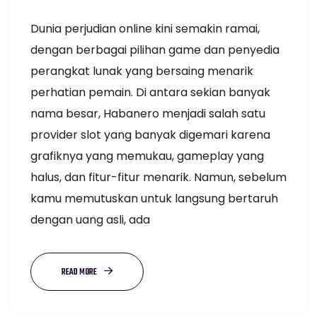
Dunia perjudian online kini semakin ramai,
dengan berbagai pilihan game dan penyedia
perangkat lunak yang bersaing menarik
perhatian pemain. Di antara sekian banyak
nama besar, Habanero menjadi salah satu
provider slot yang banyak digemari karena
grafiknya yang memukau, gameplay yang
halus, dan fitur-fitur menarik. Namun, sebelum
kamu memutuskan untuk langsung bertaruh
dengan uang asli, ada
READ MORE