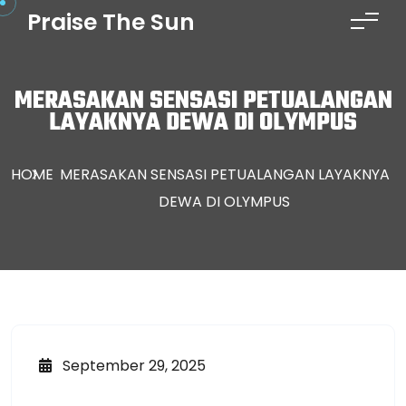
Skip to content
Praise The Sun
MERASAKAN SENSASI PETUALANGAN
LAYAKNYA DEWA DI OLYMPUS
HOME
MERASAKAN SENSASI PETUALANGAN LAYAKNYA
DEWA DI OLYMPUS
September 29, 2025