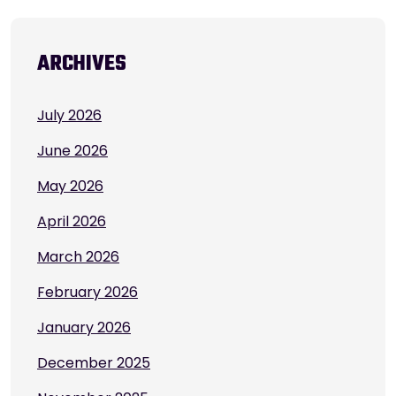
ARCHIVES
July 2026
June 2026
May 2026
April 2026
March 2026
February 2026
January 2026
December 2025