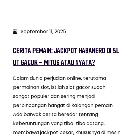
September 11, 2025
CERITA PEMAIN: JACKPOT HABANERO DI SL
OT GACOR – MITOS ATAU NYATA?
Dalam dunia perjudian online, terutama
permainan slot, istilah slot gacor sudah
sangat populer dan sering menjadi
perbincangan hangat di kalangan pemain.
Ada banyak cerita beredar tentang
keberuntungan yang tiba-tiba datang,
membawa jackpot besar, khususnya di mesin