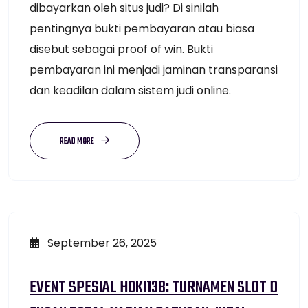
dibayarkan oleh situs judi? Di sinilah
pentingnya bukti pembayaran atau biasa
disebut sebagai proof of win. Bukti
pembayaran ini menjadi jaminan transparansi
dan keadilan dalam sistem judi online.
READ MORE
September 26, 2025
EVENT SPESIAL HOKI138: TURNAMEN SLOT D