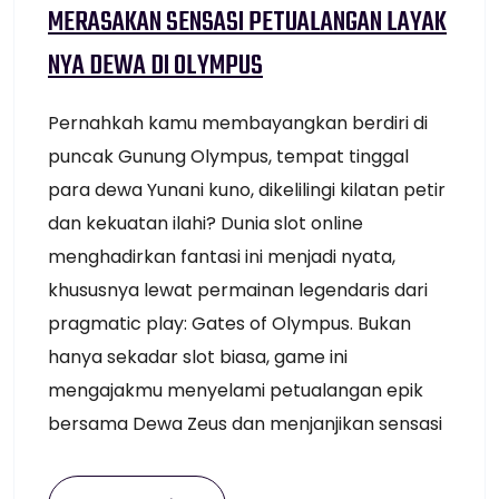
MERASAKAN SENSASI PETUALANGAN LAYAK
NYA DEWA DI OLYMPUS
Pernahkah kamu membayangkan berdiri di
puncak Gunung Olympus, tempat tinggal
para dewa Yunani kuno, dikelilingi kilatan petir
dan kekuatan ilahi? Dunia slot online
menghadirkan fantasi ini menjadi nyata,
khususnya lewat permainan legendaris dari
pragmatic play: Gates of Olympus. Bukan
hanya sekadar slot biasa, game ini
mengajakmu menyelami petualangan epik
bersama Dewa Zeus dan menjanjikan sensasi