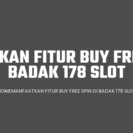
AN FITUR BUY FRE
BADAK 178 SLOT
HOME
MANFAATKAN FITUR BUY FREE SPIN DI BADAK 178 SL