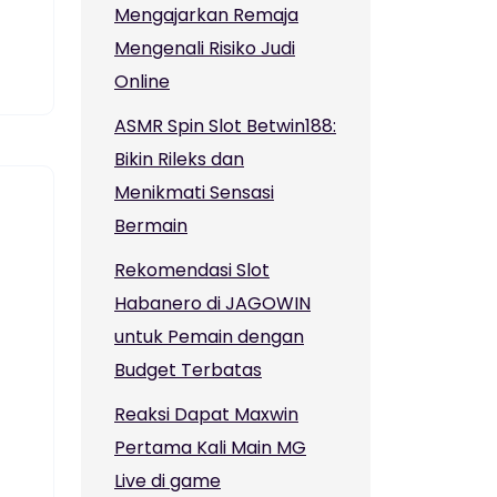
Mengajarkan Remaja
Mengenali Risiko Judi
Online
ASMR Spin Slot Betwin188:
Bikin Rileks dan
Menikmati Sensasi
Bermain
Rekomendasi Slot
Habanero di JAGOWIN
untuk Pemain dengan
Budget Terbatas
Reaksi Dapat Maxwin
Pertama Kali Main MG
Live di game