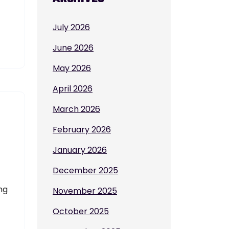
July 2026
June 2026
May 2026
April 2026
March 2026
February 2026
January 2026
December 2025
ng
November 2025
October 2025