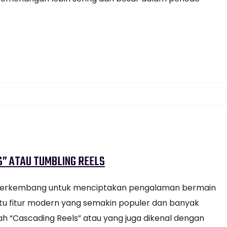
S” ATAU TUMBLING REELS
rus berkembang untuk menciptakan pengalaman bermain
 satu fitur modern yang semakin populer dan banyak
ah “Cascading Reels” atau yang juga dikenal dengan