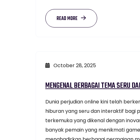
READ MORE
October 28, 2025
MENGENAL BERBAGAI TEMA SERU DAR
Dunia perjudian online kini telah b
hiburan yang seru dan interaktif bagi 
terkemuka yang dikenal dengan inovasi
banyak pemain yang menikmati game-ga
menghadirkan berbagai permainan me