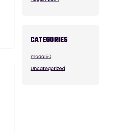
CATEGORIES
modal50
Uncategorized