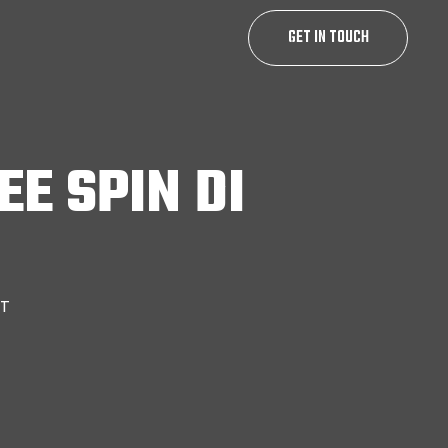
GET IN TOUCH
E SPIN DI
OT