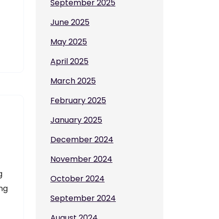
September 2025
June 2025
May 2025
April 2025
March 2025
February 2025
January 2025
December 2024
November 2024
g
October 2024
ng
September 2024
August 2024