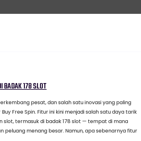
I BADAK 178 SLOT
erkembang pesat, dan salah satu inovasi yang paling
uy Free Spin. Fitur ini kini menjadi salah satu daya tarik
 slot, termasuk di badak 178 slot — tempat di mana
n peluang menang besar. Namun, apa sebenarnya fitur