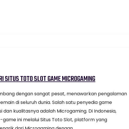
I SITUS TOTO SLOT GAME MICROGAMING
erkembang dengan sangat pesat, menawarkan pengalaman
pemain di seluruh dunia. Salah satu penyedia game
 dan kualitasnya adalah Microgaming. Di Indonesia,
me ini melalui Situs Toto Slot, platform yang
narik dari Microgaming dengan