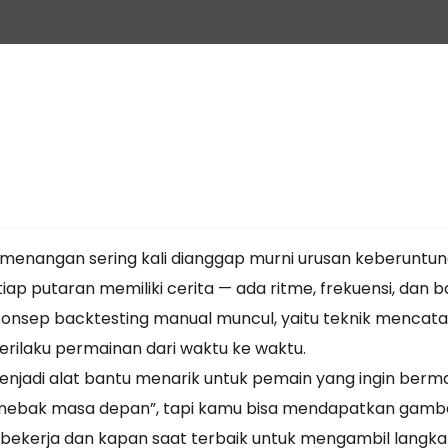
kemenangan sering kali dianggap murni urusan keberuntun
tiap putaran memiliki cerita — ada ritme, frekuensi, dan 
h konsep backtesting manual muncul, yaitu teknik mencatat
rilaku permainan dari waktu ke waktu.
 menjadi alat bantu menarik untuk pemain yang ingin berm
“menebak masa depan”, tapi kamu bisa mendapatkan gam
 bekerja dan kapan saat terbaik untuk mengambil langka