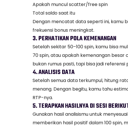
Apakah muncul scatter/free spin
Total saldo saat itu
Dengan mencatat data seperti ini, kamu 
frekuensi bonus meningkat.
3. PERHATIKAN POLA KEMENANGAN
Setelah sekitar 50–100 spin, kamu bisa mu
70 spin, atau apakah kemenangan besar cen
bukan rumus pasti, tapi bisa jadi referensi
4. ANALISIS DATA
Setelah semua data terkumpul, hitung ra
menang. Dengan begitu, kamu tahu estima
RTP-nya.
5. TERAPKAN HASILNYA DI SESI BERIKU
Gunakan hasil analisismu untuk menyesuaik
memberikan hasil positif dalam 100 spin, m