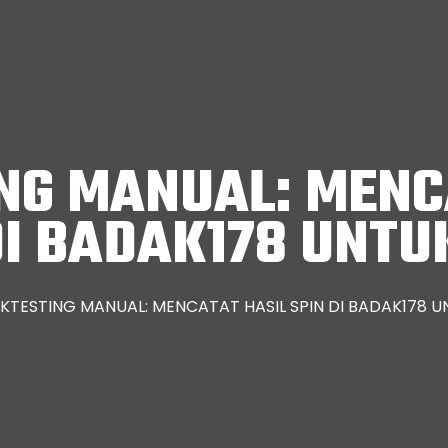
NG MANUAL: MENC
DI BADAK178 UNTU
KTESTING MANUAL: MENCATAT HASIL SPIN DI BADAK178 U