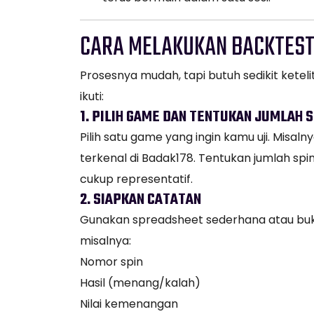
CARA MELAKUKAN BACKTEST
Prosesnya mudah, tapi butuh sedikit ketel
ikuti:
1. PILIH GAME DAN TENTUKAN JUMLAH S
Pilih satu game yang ingin kamu uji. Misal
terkenal di Badak178. Tentukan jumlah spi
cukup representatif.
2. SIAPKAN CATATAN
Gunakan spreadsheet sederhana atau buku 
misalnya:
Nomor spin
Hasil (menang/kalah)
Nilai kemenangan