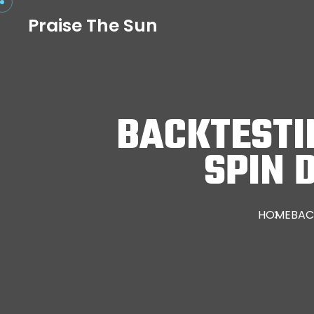
Skip to content
Praise The Sun
BACKTESTI
SPIN 
HOME
BAC