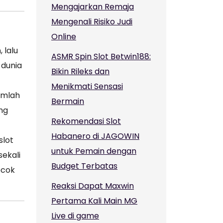
Mengajarkan Remaja
Mengenali Risiko Judi
Online
 lalu
ASMR Spin Slot Betwin188:
 dunia
Bikin Rileks dan
Menikmati Sensasi
umlah
Bermain
ng
Rekomendasi Slot
Habanero di JAGOWIN
slot
untuk Pemain dengan
ekali
Budget Terbatas
ocok
Reaksi Dapat Maxwin
Pertama Kali Main MG
Live di game