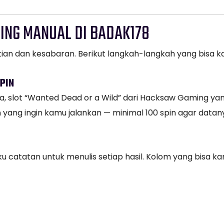
ING MANUAL DI BADAK178
itian dan kesabaran. Berikut langkah-langkah yang bisa 
PIN
nya, slot “Wanted Dead or a Wild” dari Hacksaw Gaming ya
n yang ingin kamu jalankan — minimal 100 spin agar datan
catatan untuk menulis setiap hasil. Kolom yang bisa kam