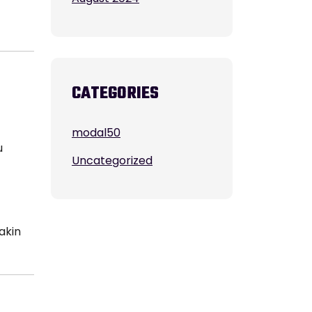
CATEGORIES
modal50
u
Uncategorized
akin