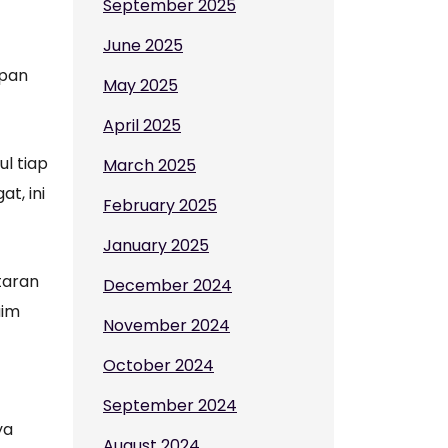
September 2025
June 2025
apan
May 2025
April 2025
l tiap
March 2025
t, ini
February 2025
January 2025
taran
December 2024
aim
November 2024
October 2024
September 2024
ya
August 2024