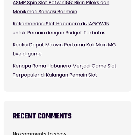
ASMR Spin Slot Betwin188: Bikin Rileks dan
Menikmati Sensasi Bermain
Rekomendasi Slot Habanero di JAGOWIN
untuk Pemain dengan Budget Terbatas
Reaksi Dapat Maxwin Pertama Kali Main MG
Live di game
Kenapa Roma Habanero Menjadi Game Slot
Terpopuler di Kalangan Pemain Slot
RECENT COMMENTS
No comments to show.