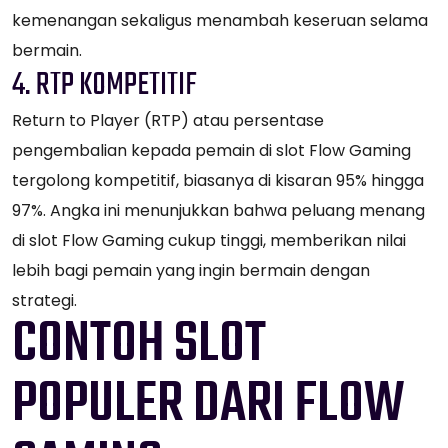
kemenangan sekaligus menambah keseruan selama
bermain.
4. RTP KOMPETITIF
Return to Player (RTP) atau persentase
pengembalian kepada pemain di slot Flow Gaming
tergolong kompetitif, biasanya di kisaran 95% hingga
97%. Angka ini menunjukkan bahwa peluang menang
di slot Flow Gaming cukup tinggi, memberikan nilai
lebih bagi pemain yang ingin bermain dengan
strategi.
CONTOH SLOT
POPULER DARI FLOW