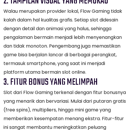
2. TAMPILAN VISUAL YANG MEMUKAU
Walau merupakan provider lokal, Flow Gaming tidak
kalah dalam hal kualitas grafis. Setiap slot didesain
dengan detail dan animasi yang halus, sehingga
pengalaman bermain menjadi lebih menyenangkan
dan tidak monoton. Pengembang juga memastikan
game bisa berjalan lancar di berbagai perangkat,
termasuk smartphone, yang saat ini menjadi
platform utama bermain slot online.
3. FITUR BONUS YANG MELIMPAH
Slot dari Flow Gaming terkenal dengan fitur bonusnya
yang menarik dan bervariasi. Mulai dari putaran gratis
(free spins), multipliers, hingga mini game yang
memberikan kesempatan menang ekstra. Fitur-fitur
ini sangat membantu meningkatkan peluang