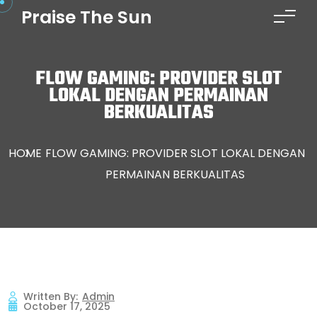
Skip to content
Praise The Sun
FLOW GAMING: PROVIDER SLOT
LOKAL DENGAN PERMAINAN
BERKUALITAS
HOME
FLOW GAMING: PROVIDER SLOT LOKAL DENGAN
PERMAINAN BERKUALITAS
Written By:
Admin
October 17, 2025