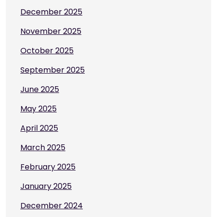
December 2025
November 2025
October 2025
September 2025
June 2025
May 2025
April 2025
March 2025
February 2025
January 2025
December 2024