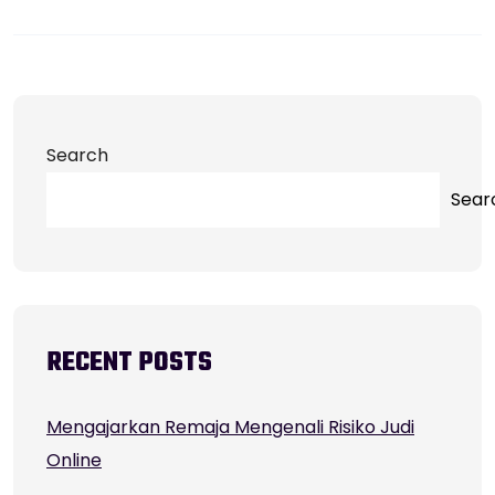
Search
Sear
RECENT POSTS
Mengajarkan Remaja Mengenali Risiko Judi
Online