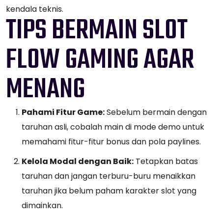
kendala teknis.
TIPS BERMAIN SLOT
FLOW GAMING AGAR
MENANG
Pahami Fitur Game:
Sebelum bermain dengan
taruhan asli, cobalah main di mode demo untuk
memahami fitur-fitur bonus dan pola paylines.
Kelola Modal dengan Baik:
Tetapkan batas
taruhan dan jangan terburu-buru menaikkan
taruhan jika belum paham karakter slot yang
dimainkan.