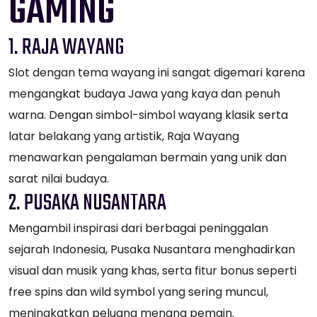
GAMING
1. RAJA WAYANG
Slot dengan tema wayang ini sangat digemari karena
mengangkat budaya Jawa yang kaya dan penuh
warna. Dengan simbol-simbol wayang klasik serta
latar belakang yang artistik, Raja Wayang
menawarkan pengalaman bermain yang unik dan
sarat nilai budaya.
2. PUSAKA NUSANTARA
Mengambil inspirasi dari berbagai peninggalan
sejarah Indonesia, Pusaka Nusantara menghadirkan
visual dan musik yang khas, serta fitur bonus seperti
free spins dan wild symbol yang sering muncul,
meningkatkan peluang menang pemain.