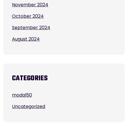
November 2024
October 2024
September 2024
August 2024
CATEGORIES
modal50
Uncategorized