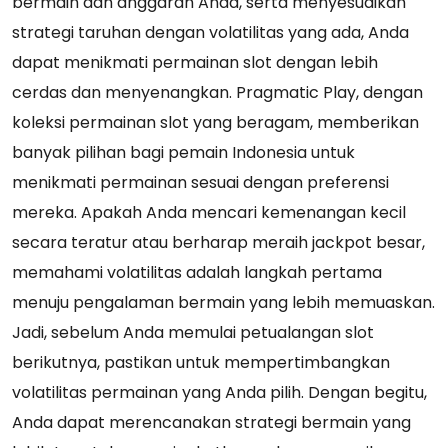
bermain dan anggaran Anda, serta menyesuaikan
strategi taruhan dengan volatilitas yang ada, Anda
dapat menikmati permainan slot dengan lebih
cerdas dan menyenangkan. Pragmatic Play, dengan
koleksi permainan slot yang beragam, memberikan
banyak pilihan bagi pemain Indonesia untuk
menikmati permainan sesuai dengan preferensi
mereka. Apakah Anda mencari kemenangan kecil
secara teratur atau berharap meraih jackpot besar,
memahami volatilitas adalah langkah pertama
menuju pengalaman bermain yang lebih memuaskan.
Jadi, sebelum Anda memulai petualangan slot
berikutnya, pastikan untuk mempertimbangkan
volatilitas permainan yang Anda pilih. Dengan begitu,
Anda dapat merencanakan strategi bermain yang