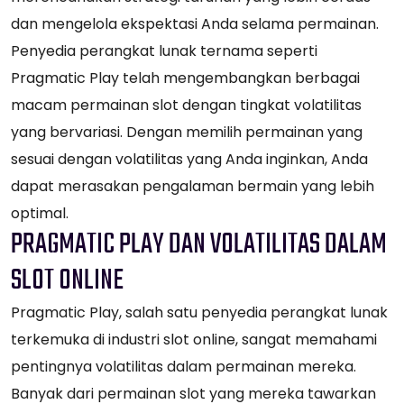
dan mengelola ekspektasi Anda selama permainan.
Penyedia perangkat lunak ternama seperti
Pragmatic Play telah mengembangkan berbagai
macam permainan slot dengan tingkat volatilitas
yang bervariasi. Dengan memilih permainan yang
sesuai dengan volatilitas yang Anda inginkan, Anda
dapat merasakan pengalaman bermain yang lebih
optimal.
PRAGMATIC PLAY DAN VOLATILITAS DALAM
SLOT ONLINE
Pragmatic Play, salah satu penyedia perangkat lunak
terkemuka di industri slot online, sangat memahami
pentingnya volatilitas dalam permainan mereka.
Banyak dari permainan slot yang mereka tawarkan