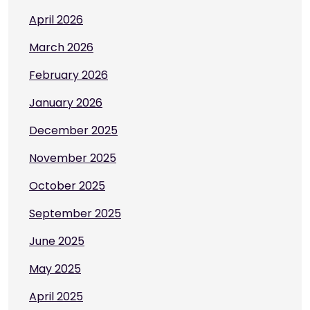
April 2026
March 2026
February 2026
January 2026
December 2025
November 2025
October 2025
September 2025
June 2025
May 2025
April 2025