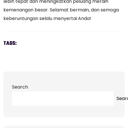
lebih tepat dan meningkatkan peluang meraih
kemenangan besar. Selamat bermain, dan semoga
keberuntungan selalu menyertai Anda!
TAGS:
Search
Sear