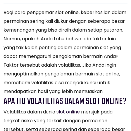
Bagi para penggemar slot online, keberhasilan dalam
permainan sering kali diukur dengan seberapa besar
kemenangan yang bisa diraih dalam setiap putaran.
Namun, apakah Anda tahu bahwa ada faktor lain
yang tak kalah penting dalam permainan slot yang
dapat memengaruhi pengalaman bermain Anda?
Faktor tersebut adalah volatilitas. Jika Anda ingin
mengoptimalkan pengalaman bermain slot online,
memahami volatilitas bisa menjadi kunci untuk
mendapatkan hasil yang lebih memuaskan.
APA ITU VOLATILITAS DALAM SLOT ONLINE?
Volatilitas dalam dunia
slot online
merujuk pada
tingkat risiko yang terkait dengan permainan
tersebut, serta seberapa sering dan seberapa besar