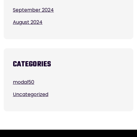
September 2024
August 2024
CATEGORIES
modal50
Uncategorized