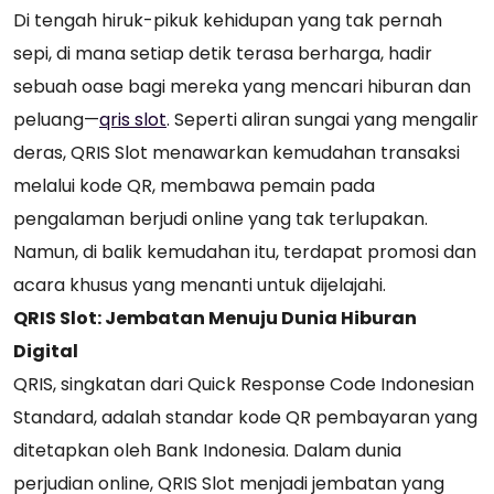
Di tengah hiruk-pikuk kehidupan yang tak pernah
sepi, di mana setiap detik terasa berharga, hadir
sebuah oase bagi mereka yang mencari hiburan dan
peluang—
qris slot
. Seperti aliran sungai yang mengalir
deras, QRIS Slot menawarkan kemudahan transaksi
melalui kode QR, membawa pemain pada
pengalaman berjudi online yang tak terlupakan.
Namun, di balik kemudahan itu, terdapat promosi dan
acara khusus yang menanti untuk dijelajahi.
QRIS Slot: Jembatan Menuju Dunia Hiburan
Digital
QRIS, singkatan dari Quick Response Code Indonesian
Standard, adalah standar kode QR pembayaran yang
ditetapkan oleh Bank Indonesia. Dalam dunia
perjudian online, QRIS Slot menjadi jembatan yang