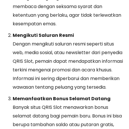
membaca dengan seksama syarat dan
ketentuan yang berlaku, agar tidak terlewatkan
kesempatan emas.
Mengikuti Saluran Resmi
Dengan mengikuti saluran resmi seperti situs
web, media sosial, atau newsletter dari penyedia
QRIS Slot, pemain dapat mendapatkan informasi
terkini mengenai promosi dan acara khusus.
Informasi ini sering diperbarui dan memberikan
wawasan tentang peluang yang tersedia.
Memanfaatkan Bonus Selamat Datang
Banyak situs QRIS Slot menawarkan bonus
selamat datang bagi pemain baru. Bonus ini bisa
berupa tambahan saldo atau putaran gratis,