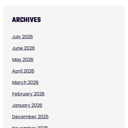
ARCHIVES
July 2026
June 2026
May 2026
April 2026
March 2026
February 2026
January 2026
December 2025