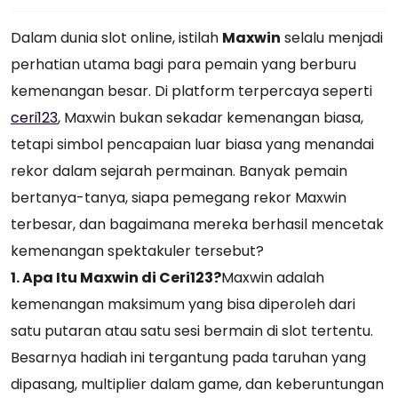
Dalam dunia slot online, istilah
Maxwin
selalu menjadi
perhatian utama bagi para pemain yang berburu
kemenangan besar. Di platform terpercaya seperti
ceri123
, Maxwin bukan sekadar kemenangan biasa,
tetapi simbol pencapaian luar biasa yang menandai
rekor dalam sejarah permainan. Banyak pemain
bertanya-tanya, siapa pemegang rekor Maxwin
terbesar, dan bagaimana mereka berhasil mencetak
kemenangan spektakuler tersebut?
1. Apa Itu Maxwin di Ceri123?
Maxwin adalah
kemenangan maksimum yang bisa diperoleh dari
satu putaran atau satu sesi bermain di slot tertentu.
Besarnya hadiah ini tergantung pada taruhan yang
dipasang, multiplier dalam game, dan keberuntungan