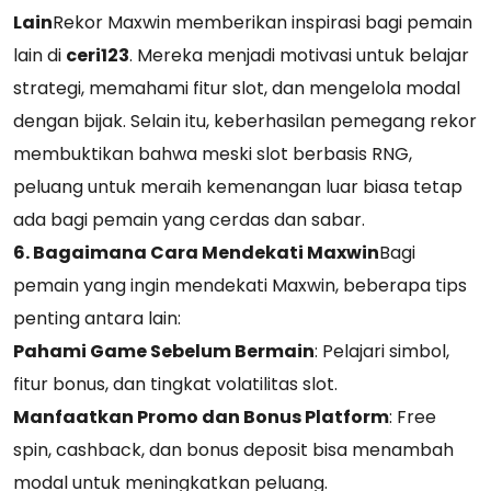
Lain
Rekor Maxwin memberikan inspirasi bagi pemain
lain di
ceri123
. Mereka menjadi motivasi untuk belajar
strategi, memahami fitur slot, dan mengelola modal
dengan bijak. Selain itu, keberhasilan pemegang rekor
membuktikan bahwa meski slot berbasis RNG,
peluang untuk meraih kemenangan luar biasa tetap
ada bagi pemain yang cerdas dan sabar.
6. Bagaimana Cara Mendekati Maxwin
Bagi
pemain yang ingin mendekati Maxwin, beberapa tips
penting antara lain:
Pahami Game Sebelum Bermain
: Pelajari simbol,
fitur bonus, dan tingkat volatilitas slot.
Manfaatkan Promo dan Bonus Platform
: Free
spin, cashback, dan bonus deposit bisa menambah
modal untuk meningkatkan peluang.