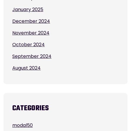
January 2025
December 2024
November 2024
October 2024
September 2024
August 2024
CATEGORIES
modal50