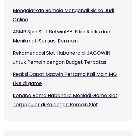
Mengajarkan Remaja Mengenali Risiko Judi
Online
ASMR Spin Slot Betwin188: Bikin Rileks dan
Menikmati Sensasi Bermain
Rekomendasi Slot Habanero di JAGOWIN
untuk Pemain dengan Budget Terbatas
Reaksi Dapat Maxwin Pertama Kali Main MG
Live di game
Kenapa Roma Habanero Menjadi Game Slot
Terpopuler di Kalangan Pemain Slot