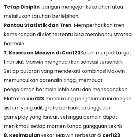
Tetap Disiplin
: Jangan mengejar kekalahan atau
melakukan taruhan berlebihan.
Pantau Statistik dan Tren
: Memperhatikan tren
kemenangan di slot tertentu bisa membantu strategi
bermain.
7. Keseruan Maxwin di Ceri123
Selain menjadi target
finansial, Maxwin menghadirkan sensasi tersendiri.
Setiap putaran yang mendekati kombinasi Maxwin
memunculkan adrenalin tinggi, membuat
pengalaman bermain lebih seru dan menegangkan.
Platform
ceri123
mendukung pengalaman ini dengan
sistem yang adil, grafis berkualitas tinggi, dan
gameplay yang lancar, sehingga pemain dapat
menikmati setiap momen tanpa gangguan teknis.
8. Kesimpulan
Rekor Maxwin terbesar di
ceri123