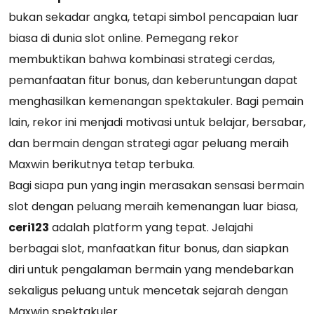
bukan sekadar angka, tetapi simbol pencapaian luar
biasa di dunia slot online. Pemegang rekor
membuktikan bahwa kombinasi strategi cerdas,
pemanfaatan fitur bonus, dan keberuntungan dapat
menghasilkan kemenangan spektakuler. Bagi pemain
lain, rekor ini menjadi motivasi untuk belajar, bersabar,
dan bermain dengan strategi agar peluang meraih
Maxwin berikutnya tetap terbuka.
Bagi siapa pun yang ingin merasakan sensasi bermain
slot dengan peluang meraih kemenangan luar biasa,
ceri123
adalah platform yang tepat. Jelajahi
berbagai slot, manfaatkan fitur bonus, dan siapkan
diri untuk pengalaman bermain yang mendebarkan
sekaligus peluang untuk mencetak sejarah dengan
Maxwin spektakuler.