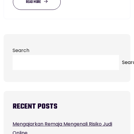
READ MORE
Search
Sear
RECENT POSTS
Mengajarkan Remaja Mengenali Risiko Judi
Online